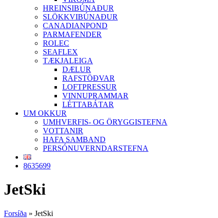
HREINSIBÚNAÐUR
SLÖKKVIBÚNAÐUR
CANADIANPOND
PARMAFENDER
ROLEC
SEAFLEX
TÆKJALEIGA
DÆLUR
RAFSTÖÐVAR
LOFTPRESSUR
VINNUPRAMMAR
LÉTTABÁTAR
UM OKKUR
UMHVERFIS- OG ÖRYGGISTEFNA
VOTTANIR
HAFA SAMBAND
PERSÓNUVERNDARSTEFNA
8635699
JetSki
Forsíða
»
JetSki