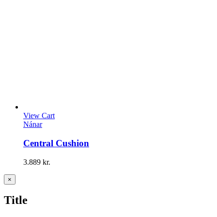
View Cart
Nánar
Central Cushion
3.889
kr.
Close
×
product
quick
Title
view