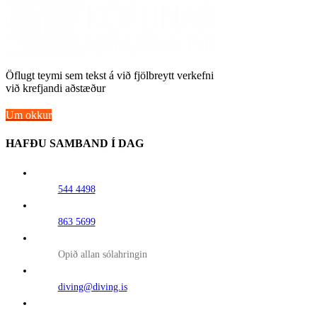
Öflugt teymi sem tekst á við fjölbreytt verkefni
við krefjandi aðstæður
Um okkur
HAFÐU SAMBAND Í DAG
544 4498
863 5699
Opið allan sólahringin
diving@diving.is