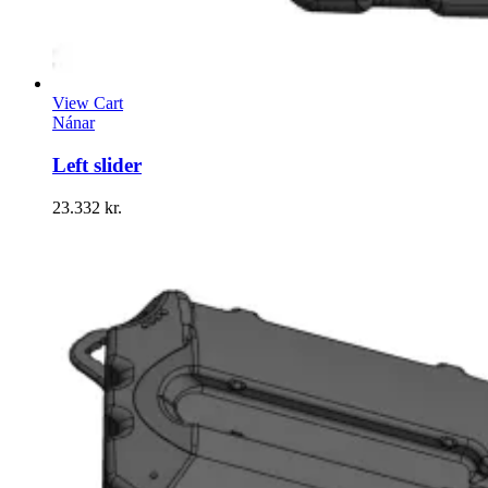
View Cart
Nánar
Left slider
23.332
kr.