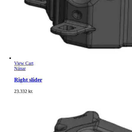
View Cart
Nánar
Right slider
23.332
kr.