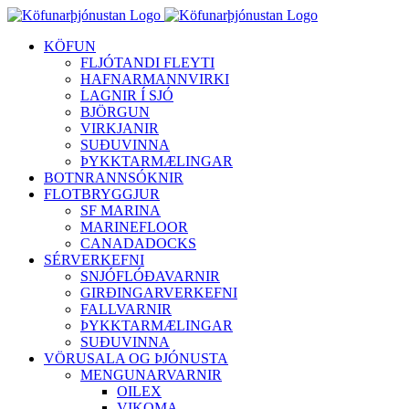
Skip
to
KÖFUN
content
FLJÓTANDI FLEYTI
HAFNARMANNVIRKI
LAGNIR Í SJÓ
BJÖRGUN
VIRKJANIR
SUÐUVINNA
ÞYKKTARMÆLINGAR
BOTNRANNSÓKNIR
FLOTBRYGGJUR
SF MARINA
MARINEFLOOR
CANADADOCKS
SÉRVERKEFNI
SNJÓFLÓÐAVARNIR
GIRÐINGARVERKEFNI
FALLVARNIR
ÞYKKTARMÆLINGAR
SUÐUVINNA
VÖRUSALA OG ÞJÓNUSTA
MENGUNARVARNIR
OILEX
VIKOMA