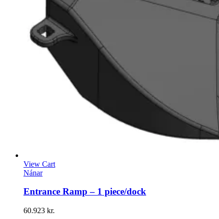
View Cart
Nánar
Entrance Ramp – 1 piece/dock
60.923
kr.