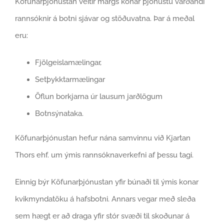
Köfunarþjónustan veitir margs konar þjónustu varðandi
rannsóknir á botni sjávar og stöðuvatna. Þar á meðal
eru:
Fjölgeislamælingar,
Setþykktarmælingar
Ö
flun borkjarna úr lausum jarðlögum
Botnsýnataka.
Köfunarþjónustan hefur nána samvinnu við Kjartan
Thors ehf. um ýmis rannsóknaverkefni af þessu tagi.
Einnig býr Köfunarþjónustan yfir búnaði til ýmis konar
kvikmyndatöku á hafsbotni. Annars vegar með sleða
sem hægt er að draga yfir stór svæði til skoðunar á