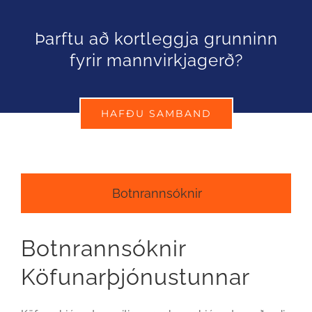
Þarftu að kortleggja grunninn
fyrir mannvirkjagerð?
HAFÐU SAMBAND
Botnrannsóknir
Botnrannsóknir
Köfunarþjónustunnar