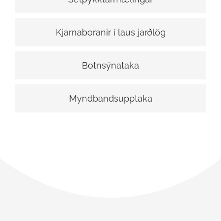
Kjarnaboranir í laus jarðlög
Botnsýnataka
Myndbandsupptaka