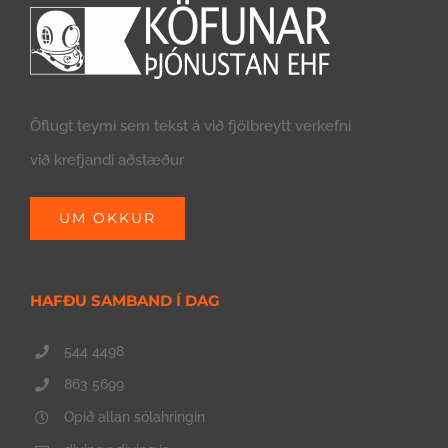
Öflugt teymi sem tekst á við fjölbreytt verkefni
við krefjandi aðstæður
UM OKKUR
HAFÐU SAMBAND Í DAG
544 4498
863 5699
Opið allan sólahringin