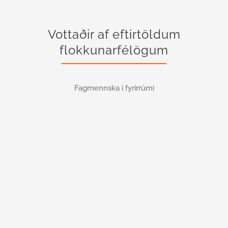
Vottaðir af eftirtöldum
flokkunarfélögum
Fagmennska í fyrirrúmi