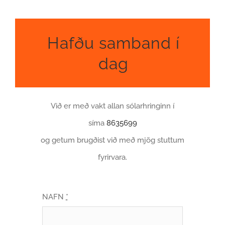
Hafðu samband í
dag
Við er með vakt allan sólarhringinn í
síma
8635699
og getum brugðist við með mjög stuttum
fyrirvara.
NAFN
*