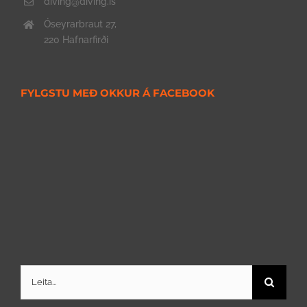
diving@diving.is
Óseyrarbraut 27,
220 Hafnarfirði
FYLGSTU MEÐ OKKUR Á FACEBOOK
Search
for: