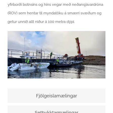
yfirborði botnsins og hins vegar með neðansjávardróna
(ROV) sem hentar til myndatöku á smærri svæðum og
getur unnið allt niður á 100 metra dýpi.
Fjölgeislamælingar
Setþykktarmælingar