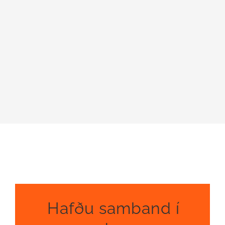
Hafðu samband í