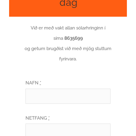
dag
Við er með vakt allan sólarhringinn í
síma
8635699
og getum brugðist við með mjög stuttum
fyrirvara.
NAFN
*
NETFANG
*