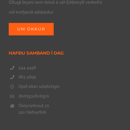
Öflugt teymi sem tekst á við fjölbreytt verkefni
við krefjandi aðstæður
UM OKKUR
HAFÐU SAMBAND Í DAG
544 4498
863 5699
Opið allan sólahringin
diving@diving.is
Óseyrarbraut 27,
220 Hafnarfirði