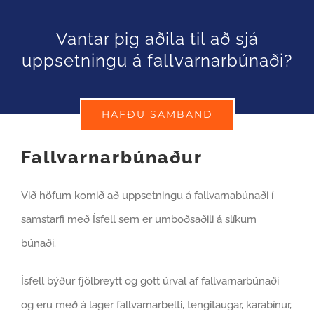
Vantar þig aðila til að sjá
uppsetningu á fallvarnarbúnaði?
HAFÐU SAMBAND
Fallvarnarbúnaður
Við höfum komið að uppsetningu á fallvarnabúnaði í
samstarfi með Ísfell sem er umboðsaðili á slíkum
búnaði.
Ísfell býður fjölbreytt og gott úrval af fallvarnarbúnaði
og eru með á lager fallvarnarbelti, tengitaugar, karabínur,