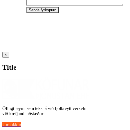
Senda fyrirspurn
Close
×
product
quick
Title
view
Öflugt teymi sem tekst á við fjölbreytt verkefni
við krefjandi aðstæður
Um okkur