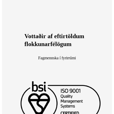
Vottaðir af eftirtöldum
flokkunarfélögum
Fagmennska í fyrirrúmi