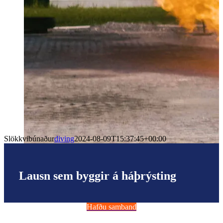
Slökkvibúnaður
diving
2024-08-09T15:37:45+00:00
Lausn sem byggir á háþrýsting
Hafðu samband