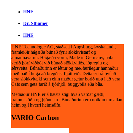
HNE
Dr. Sthamer
HNE
HNE Technologie AG, staðsett í Augsburg, Þýskalandi,
framleiðir hágæða búnað fyrir slökkvistarf og
almannavarnir. Hágæða vörur, Made in Germany, hafa
verið þörf viðbót við búnað slökkviliðs, lögreglu og
sérsveita. Búnaðurinn er léttur og meðfærilegur hannaður
með það í huga að bregðast fljótt við. Þetta er frá því að
vera slökkvitæki sem einn maður getur borið upp í að vera
Cafs sem geta farið á fjórhjól, buggybíla eða bíla.
Metnaður HNE er á hæsta stigi hvað varðar gæði,
frammistöðu og þjónustu. Búnaðurinn er í notkun um allan
heim og í hverri heimsálfu.
VARIO Carbon