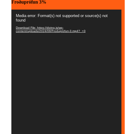
Froðuprófun 3%
Myndbandsspilari
Media error: Format(s) not supported or source(s) not
found
Download File: https://diving.is/wp-
content/uploads/2024/08/Froduprofun-3.mp4?_=3