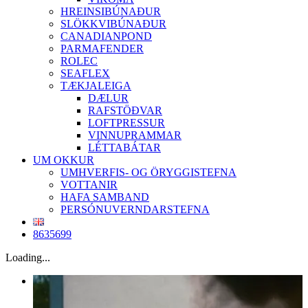
HREINSIBÚNAÐUR
SLÖKKVIBÚNAÐUR
CANADIANPOND
PARMAFENDER
ROLEC
SEAFLEX
TÆKJALEIGA
DÆLUR
RAFSTÖÐVAR
LOFTPRESSUR
VINNUPRAMMAR
LÉTTABÁTAR
UM OKKUR
UMHVERFIS- OG ÖRYGGISTEFNA
VOTTANIR
HAFA SAMBAND
PERSÓNUVERNDARSTEFNA
8635699
Loading...