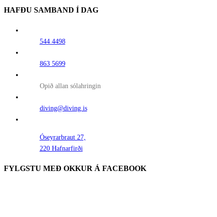
HAFÐU SAMBAND Í DAG
544 4498
863 5699
Opið allan sólahringin
diving@diving.is
Óseyrarbraut 27,
220 Hafnarfirði
FYLGSTU MEÐ OKKUR Á FACEBOOK