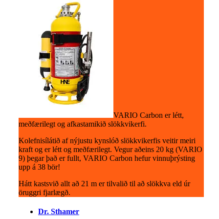
VARIO Carbon er létt,
meðfærilegt og afkastamikið slökkvikerfi.
Kolefnisílátið af nýjustu kynslóð slökkvikerfis veitir meiri
kraft og er létt og meðfærilegt. Vegur aðeins 20 kg (VARIO
9) þegar það er fullt, VARIO Carbon hefur vinnuþrýsting
upp á 38 bör!
Hátt kastsvið allt að 21 m er tilvalið til að slökkva eld úr
öruggri fjarlægð.
Dr. Sthamer