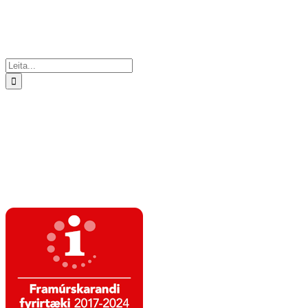
Search
for: