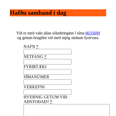
Hafðu samband í dag
Við er með vakt allan sólarhringinn í síma
8635699
og getum brugðist við með mjög stuttum fyrirvara.
NAFN
*
NETFANG
*
FYRIRTÆKI
SÍMANÚMER
VERKEFNI
HVERNIG GETUM VIÐ
AÐSTOÐAÐ?
*