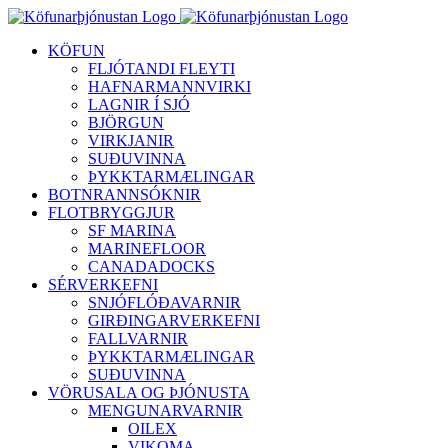
Skip
to
KÖFUN
content
FLJÓTANDI FLEYTI
HAFNARMANNVIRKI
LAGNIR Í SJÓ
BJÖRGUN
VIRKJANIR
SUÐUVINNA
ÞYKKTARMÆLINGAR
BOTNRANNSÓKNIR
FLOTBRYGGJUR
SF MARINA
MARINEFLOOR
CANADADOCKS
SÉRVERKEFNI
SNJÓFLÓÐAVARNIR
GIRÐINGARVERKEFNI
FALLVARNIR
ÞYKKTARMÆLINGAR
SUÐUVINNA
VÖRUSALA OG ÞJÓNUSTA
MENGUNARVARNIR
OILEX
VIKOMA