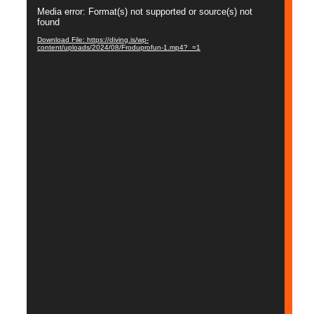
Myndbandsspilari
Media error: Format(s) not supported or source(s) not
found
Download File: https://diving.is/wp-
content/uploads/2024/08/Froduprofun-1.mp4?_=1