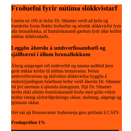
Froðuefni fyrir nútíma slökkvistarf
Í meira en 100 ár hefur Dr. Sthamer verið að þróa og
framleiða fyrsta flokks froðuefni og sérstök slökkviefni fyrir
alla brunaflokka, af framúrskarandi gæðum fyrir allar kröfur
nútíma slökkvistarfs.
Leggðu áherslu á umhverfissamhæfi og
sjálfbærni í öllum brunaflokkum
Ábyrg umgengni við umhverfið og nauma auðlind þess
gerir miklar kröfur til nútíma brunavarna. Þróun
umhverfisvænna og skilvirkra slökkviefna byggða á
endurnýjanlegum hráefnum hefur verið áhersla Dr. Sthamer
frá því snemma á sjöunda áratugnum. Hjá Dr. Sthamer
færðu ekki aðeins framúrskarandi froðu með góða virkni
heldur einnig sérfræðiþekkingu okkar, stuðning, aðgengi og
þjónustu okkar.
Hér má sjá Brunarvarnir Suðurnesja gera prófanir á CAFS
Froðuprófun 1%