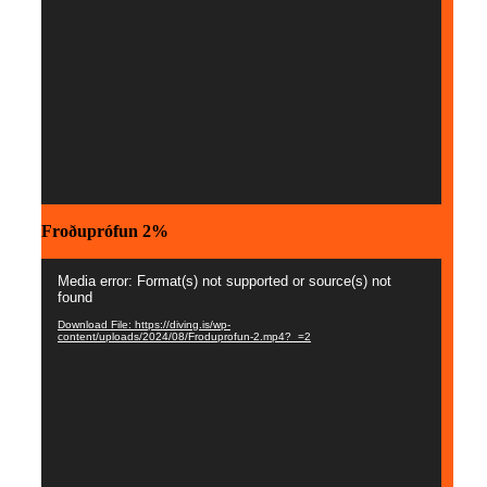
Froðuprófun 2%
Myndbandsspilari
Media error: Format(s) not supported or source(s) not
found
Download File: https://diving.is/wp-
content/uploads/2024/08/Froduprofun-2.mp4?_=2