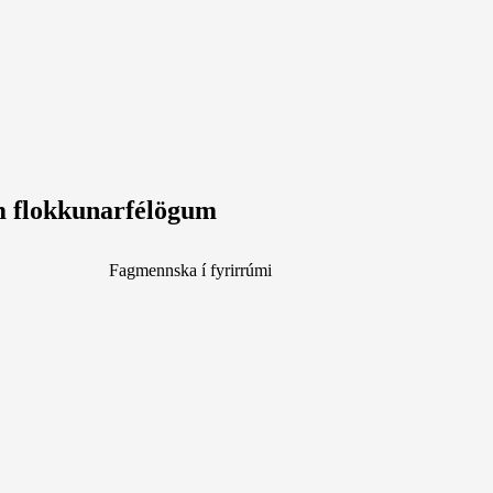
um flokkunarfélögum
Fagmennska í fyrirrúmi