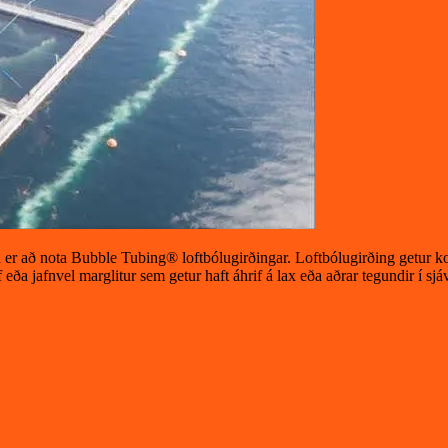
tu er að nota Bubble Tubing® loftbólugirðingar. Loftbólugirðing getur k
if eða jafnvel marglitur sem getur haft áhrif á lax eða aðrar tegundir í sj