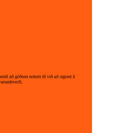
omið að góðum notum til við að sigrast á
ávarumhverfi.