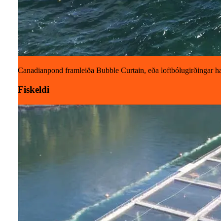
Canadianpond framleiða Bubble Curtain, eða loftbólugirðingar h
Fiskeldi