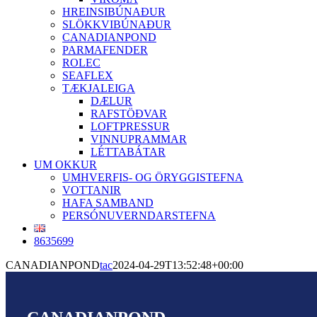
HREINSIBÚNAÐUR
SLÖKKVIBÚNAÐUR
CANADIANPOND
PARMAFENDER
ROLEC
SEAFLEX
TÆKJALEIGA
DÆLUR
RAFSTÖÐVAR
LOFTPRESSUR
VINNUPRAMMAR
LÉTTABÁTAR
UM OKKUR
UMHVERFIS- OG ÖRYGGISTEFNA
VOTTANIR
HAFA SAMBAND
PERSÓNUVERNDARSTEFNA
8635699
CANADIANPOND
tac
2024-04-29T13:52:48+00:00