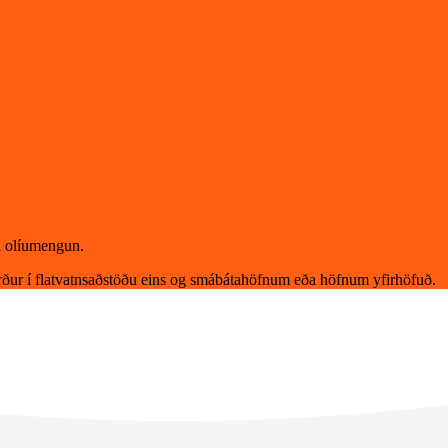
á olíumengun.
rður í flatvatnsaðstöðu eins og smábátahöfnum eða höfnum yfirhöfuð.