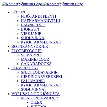
Skip
to
KÖFUN
content
FLJÓTANDI FLEYTI
HAFNARMANNVIRKI
LAGNIR Í SJÓ
BJÖRGUN
VIRKJANIR
SUÐUVINNA
ÞYKKTARMÆLINGAR
BOTNRANNSÓKNIR
FLOTBRYGGJUR
SF MARINA
MARINEFLOOR
CANADADOCKS
SÉRVERKEFNI
SNJÓFLÓÐAVARNIR
GIRÐINGARVERKEFNI
FALLVARNIR
ÞYKKTARMÆLINGAR
SUÐUVINNA
VÖRUSALA OG ÞJÓNUSTA
MENGUNARVARNIR
OILEX
VIKOMA