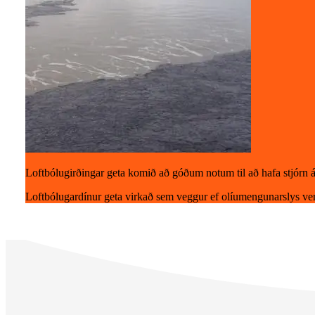
Loftbólugirðingar geta komið að góðum notum til að hafa stjórn 
Loftbólugardínur geta virkað sem veggur ef olíumengunarslys ve