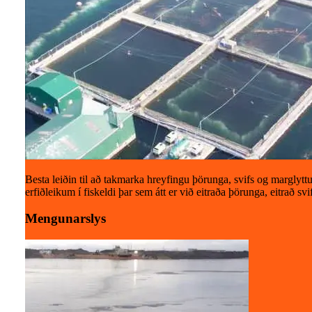
Besta leiðin til að takmarka hreyfingu þörunga, svifs og marglyt
erfiðleikum í fiskeldi þar sem átt er við eitraða þörunga, eitrað sv
Mengunarslys