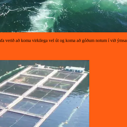
afa verið að koma virkilega vel út og koma að góðum notum í við ýmsa