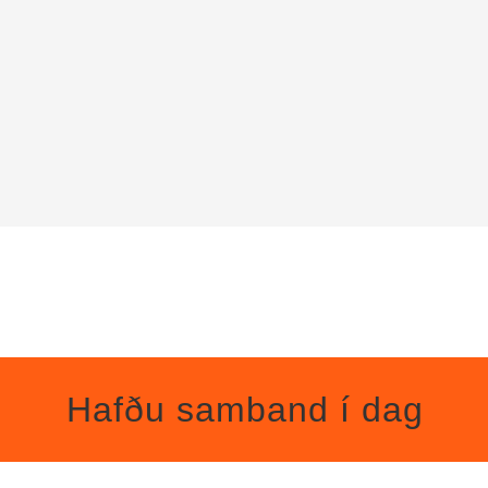
Hafðu samband í dag