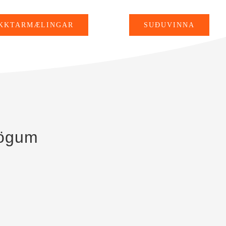
KKTARMÆLINGAR
SUÐUVINNA
élögum