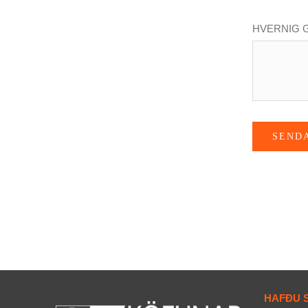
HVERNIG 
SEND
HAFÐU 