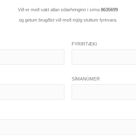
Við er með vakt allan sólarhringinn í síma
8635699
og getum brugðist við með mjög stuttum fyrirvara.
FYRIRTÆKI
*
SÍMANÚMER