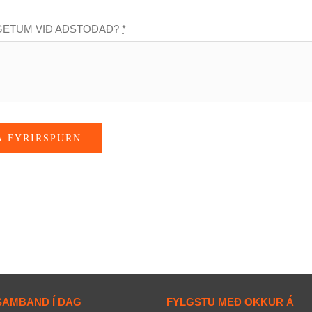
GETUM VIÐ AÐSTOÐAÐ?
*
A FYRIRSPURN
SAMBAND Í DAG
FYLGSTU MEÐ OKKUR Á