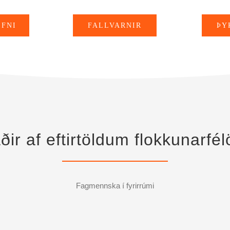
FNI
FALLVARNIR
ÞY
ðir af eftirtöldum flokkunarf
Fagmennska í fyrirrúmi