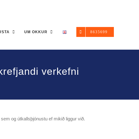
USTA
UM OKKUR
8635699
krefjandi verkefni
em og útkallsþjónustu ef mikið liggur við.