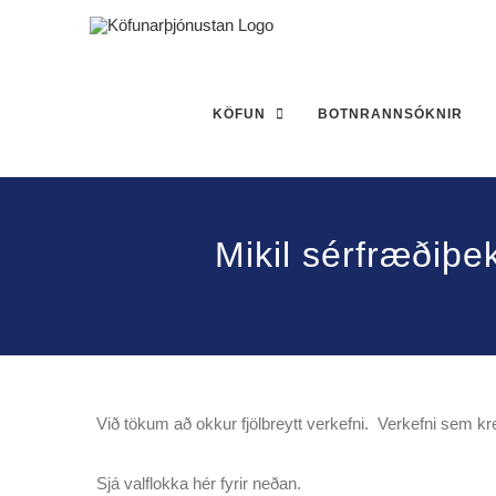
Skip
to
content
KÖFUN
BOTNRANNSÓKNIR
Mikil sérfræðiþek
Við tökum að okkur fjölbreytt verkefni. Verkefni sem kr
Sjá valflokka hér fyrir neðan.