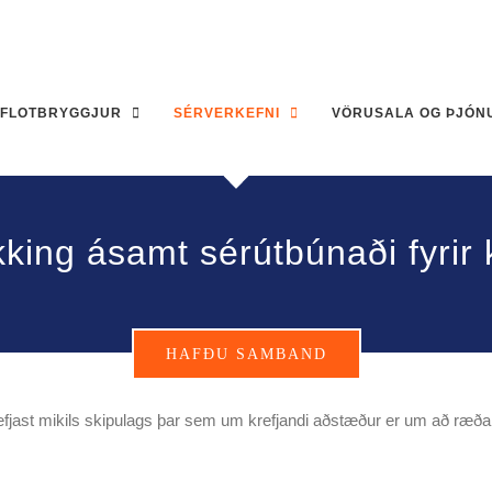
FLOTBRYGGJUR
SÉRVERKEFNI
VÖRUSALA OG ÞJÓN
king ásamt sérútbúnaði fyrir 
HAFÐU SAMBAND
efjast mikils skipulags þar sem um krefjandi aðstæður er um að ræða s