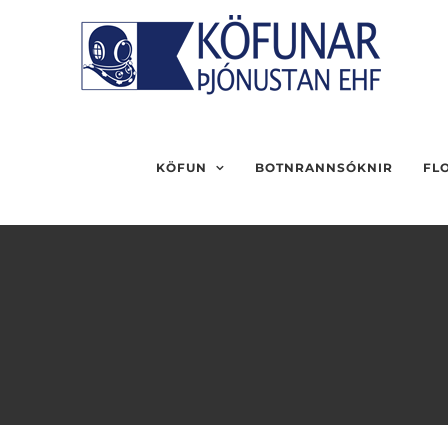
Skip
to
content
KÖFUN
BOTNRANNSÓKNIR
FL