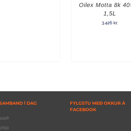
Oilex Motta 8k 4
1,5L
3.426
kr.
SAMBAND Í DAG
FYLGSTU MEÐ OKKUR Á
FACEBOOK
4498
5699