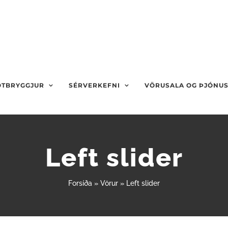
OTBRYGGJUR
SÉRVERKEFNI
VÖRUSALA OG ÞJÓNU
Left slider
Forsíða
»
Vörur
»
Left slider