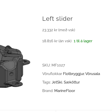
Left slider
23.332 kr (með vsk)
18.816 kr (án vsk)
1 til á lager
SKU:
MF1027
Vöruflokkar
Flotbryggjur
,
Vörusala
Tags:
JetSki
,
Sæköttur
Brand:
MarineFloor