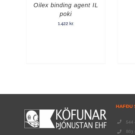
Oilex binding agent IL
poki
1.422
kr.
HAFÐU 
544 
863 