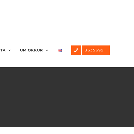
STA
UM OKKUR
8635699