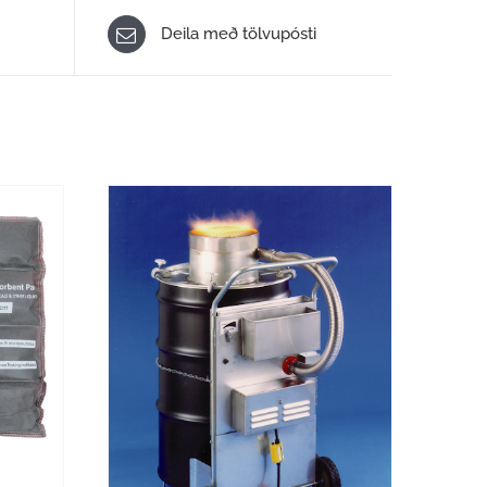
Deila með tölvupósti