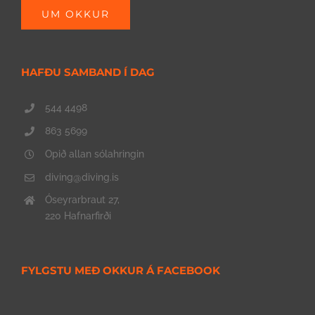
UM OKKUR
HAFÐU SAMBAND Í DAG
544 4498
863 5699
Opið allan sólahringin
diving@diving.is
Óseyrarbraut 27,
220 Hafnarfirði
FYLGSTU MEÐ OKKUR Á FACEBOOK