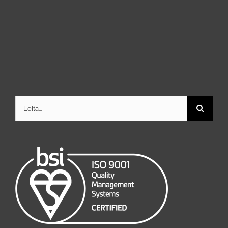
Search
for: