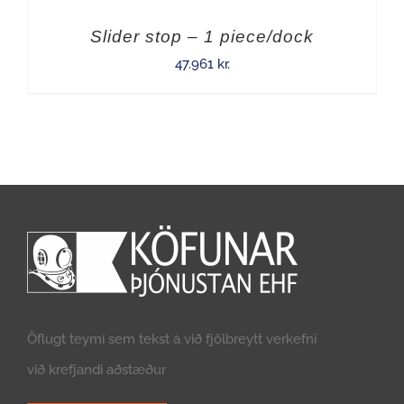
Slider stop – 1 piece/dock
47.961
kr.
Öflugt teymi sem tekst á við fjölbreytt verkefni
við krefjandi aðstæður