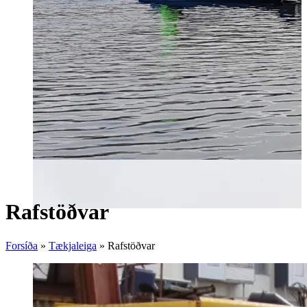
Rafstöðvar
Forsíða
»
Tækjaleiga
»
Rafstöðvar