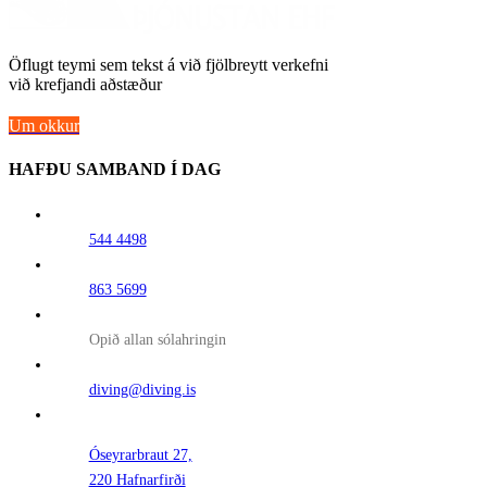
Öflugt teymi sem tekst á við fjölbreytt verkefni
við krefjandi aðstæður
Um okkur
HAFÐU SAMBAND Í DAG
544 4498
863 5699
Opið allan sólahringin
diving@diving.is
Óseyrarbraut 27,
220 Hafnarfirði