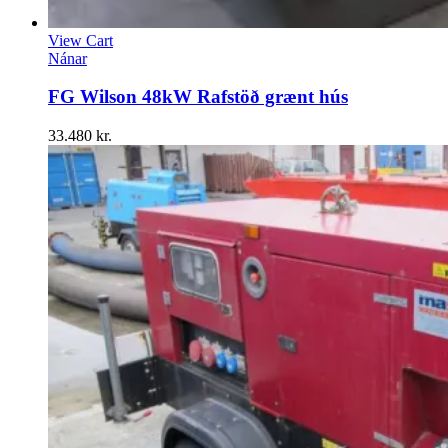
View Cart
Nánar
FG Wilson 48kW Rafstöð grænt hús
33.480
kr.