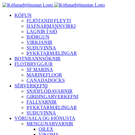
Skip
to
KÖFUN
content
FLJÓTANDI FLEYTI
HAFNARMANNVIRKI
LAGNIR Í SJÓ
BJÖRGUN
VIRKJANIR
SUÐUVINNA
ÞYKKTARMÆLINGAR
BOTNRANNSÓKNIR
FLOTBRYGGJUR
SF MARINA
MARINEFLOOR
CANADADOCKS
SÉRVERKEFNI
SNJÓFLÓÐAVARNIR
GIRÐINGARVERKEFNI
FALLVARNIR
ÞYKKTARMÆLINGAR
SUÐUVINNA
VÖRUSALA OG ÞJÓNUSTA
MENGUNARVARNIR
OILEX
VIKOMA