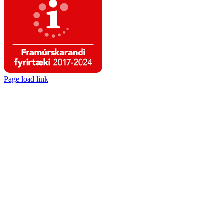
Page load link
Go
to
Top