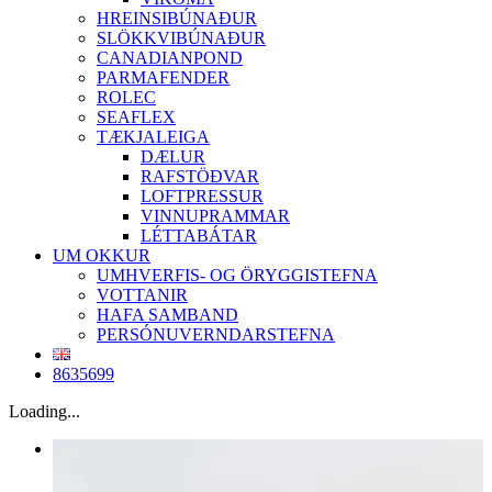
HREINSIBÚNAÐUR
SLÖKKVIBÚNAÐUR
CANADIANPOND
PARMAFENDER
ROLEC
SEAFLEX
TÆKJALEIGA
DÆLUR
RAFSTÖÐVAR
LOFTPRESSUR
VINNUPRAMMAR
LÉTTABÁTAR
UM OKKUR
UMHVERFIS- OG ÖRYGGISTEFNA
VOTTANIR
HAFA SAMBAND
PERSÓNUVERNDARSTEFNA
8635699
Loading...