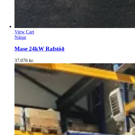
View Cart
Nánar
Mase 24kW Rafstöð
37.076
kr.