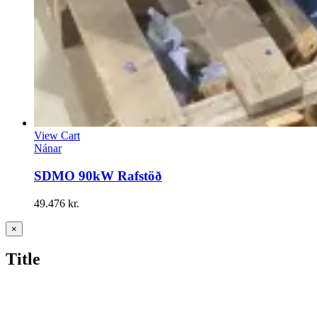
View Cart
Nánar
SDMO 90kW Rafstöð
49.476
kr.
Close
×
product
quick
Title
view