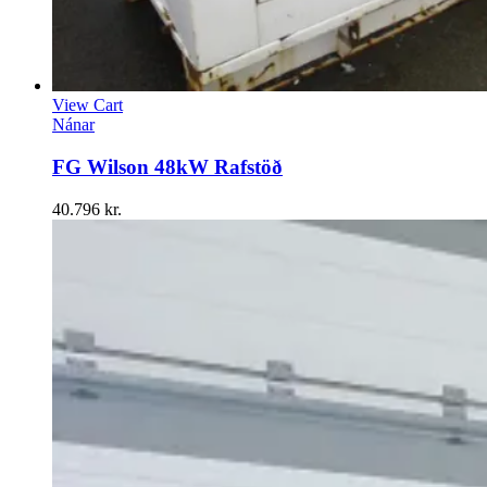
View Cart
Nánar
FG Wilson 48kW Rafstöð
40.796
kr.