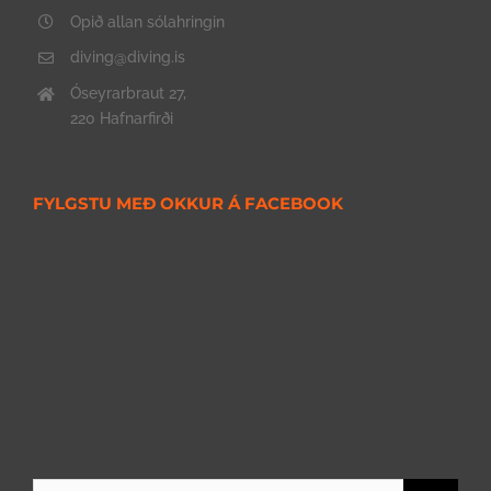
Opið allan sólahringin
diving@diving.is
Óseyrarbraut 27,
220 Hafnarfirði
FYLGSTU MEÐ OKKUR Á FACEBOOK