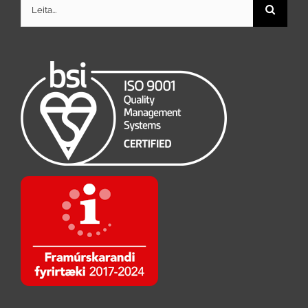
Search
for: