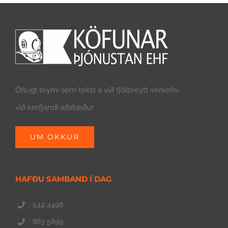
Öflugt teymi sem tekst á við fjölbreytt verkefni
við krefjandi aðstæður
UM OKKUR
HAFÐU SAMBAND Í DAG
544 4498
863 5699