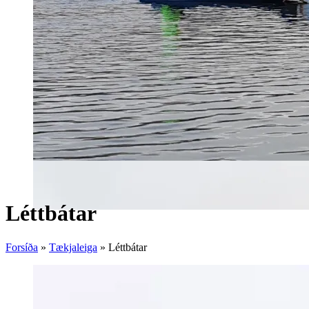
Léttbátar
Forsíða
»
Tækjaleiga
»
Léttbátar