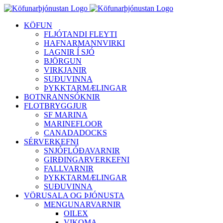
Skip
to
KÖFUN
content
FLJÓTANDI FLEYTI
HAFNARMANNVIRKI
LAGNIR Í SJÓ
BJÖRGUN
VIRKJANIR
SUÐUVINNA
ÞYKKTARMÆLINGAR
BOTNRANNSÓKNIR
FLOTBRYGGJUR
SF MARINA
MARINEFLOOR
CANADADOCKS
SÉRVERKEFNI
SNJÓFLÓÐAVARNIR
GIRÐINGARVERKEFNI
FALLVARNIR
ÞYKKTARMÆLINGAR
SUÐUVINNA
VÖRUSALA OG ÞJÓNUSTA
MENGUNARVARNIR
OILEX
VIKOMA