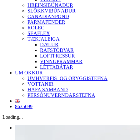
HREINSIBÚNAÐUR
SLÖKKVIBÚNAÐUR
CANADIANPOND
PARMAFENDER
ROLEC
SEAFLEX
TÆKJALEIGA
DÆLUR
RAFSTÖÐVAR
LOFTPRESSUR
VINNUPRAMMAR
LÉTTABÁTAR
UM OKKUR
UMHVERFIS- OG ÖRYGGISTEFNA
VOTTANIR
HAFA SAMBAND
PERSÓNUVERNDARSTEFNA
8635699
Loading...