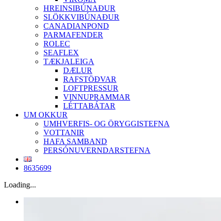
HREINSIBÚNAÐUR
SLÖKKVIBÚNAÐUR
CANADIANPOND
PARMAFENDER
ROLEC
SEAFLEX
TÆKJALEIGA
DÆLUR
RAFSTÖÐVAR
LOFTPRESSUR
VINNUPRAMMAR
LÉTTABÁTAR
UM OKKUR
UMHVERFIS- OG ÖRYGGISTEFNA
VOTTANIR
HAFA SAMBAND
PERSÓNUVERNDARSTEFNA
8635699
Loading...