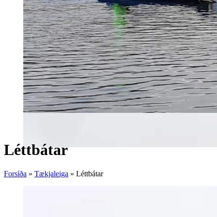
Léttbátar
Forsíða
»
Tækjaleiga
»
Léttbátar