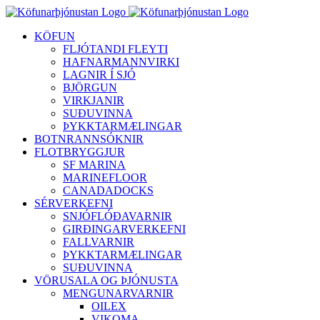
Skip
to
KÖFUN
content
FLJÓTANDI FLEYTI
HAFNARMANNVIRKI
LAGNIR Í SJÓ
BJÖRGUN
VIRKJANIR
SUÐUVINNA
ÞYKKTARMÆLINGAR
BOTNRANNSÓKNIR
FLOTBRYGGJUR
SF MARINA
MARINEFLOOR
CANADADOCKS
SÉRVERKEFNI
SNJÓFLÓÐAVARNIR
GIRÐINGARVERKEFNI
FALLVARNIR
ÞYKKTARMÆLINGAR
SUÐUVINNA
VÖRUSALA OG ÞJÓNUSTA
MENGUNARVARNIR
OILEX
VIKOMA