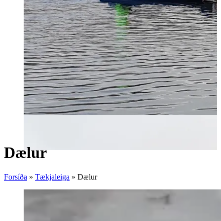
Dælur
Forsíða
»
Tækjaleiga
»
Dælur