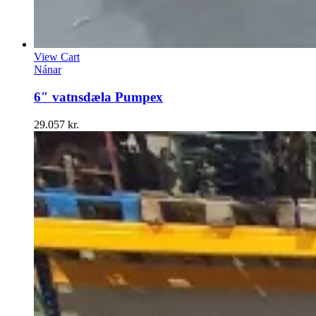
View Cart
Nánar
6″ vatnsdæla Pumpex
29.057
kr.