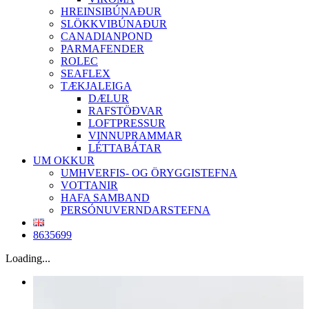
HREINSIBÚNAÐUR
SLÖKKVIBÚNAÐUR
CANADIANPOND
PARMAFENDER
ROLEC
SEAFLEX
TÆKJALEIGA
DÆLUR
RAFSTÖÐVAR
LOFTPRESSUR
VINNUPRAMMAR
LÉTTABÁTAR
UM OKKUR
UMHVERFIS- OG ÖRYGGISTEFNA
VOTTANIR
HAFA SAMBAND
PERSÓNUVERNDARSTEFNA
8635699
Loading...