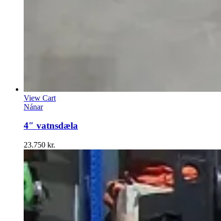
View Cart
Nánar
4″ vatnsdæla
23.750
kr.