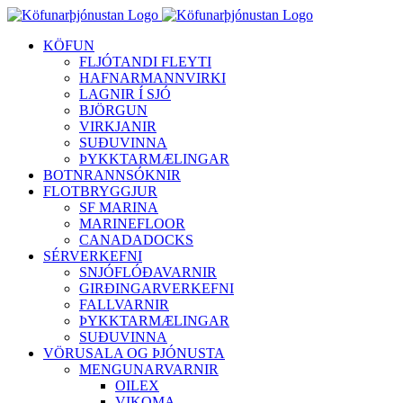
Skip
to
KÖFUN
content
FLJÓTANDI FLEYTI
HAFNARMANNVIRKI
LAGNIR Í SJÓ
BJÖRGUN
VIRKJANIR
SUÐUVINNA
ÞYKKTARMÆLINGAR
BOTNRANNSÓKNIR
FLOTBRYGGJUR
SF MARINA
MARINEFLOOR
CANADADOCKS
SÉRVERKEFNI
SNJÓFLÓÐAVARNIR
GIRÐINGARVERKEFNI
FALLVARNIR
ÞYKKTARMÆLINGAR
SUÐUVINNA
VÖRUSALA OG ÞJÓNUSTA
MENGUNARVARNIR
OILEX
VIKOMA