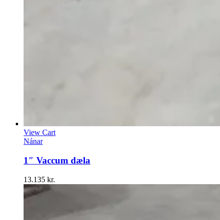
View Cart
Nánar
1″ Vaccum dæla
13.135
kr.