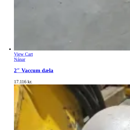
View Cart
Nánar
2″ Vaccum dæla
17.116
kr.