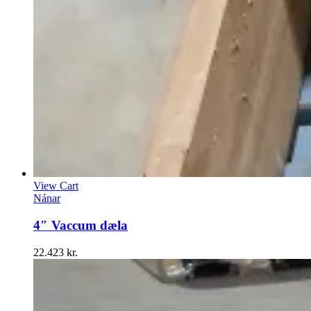
View Cart
Nánar
4″ Vaccum dæla
22.423
kr.