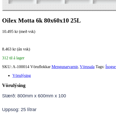
Oilex Motta 6k 80x60x10 25L
10.495 kr (með vsk)
8.463 kr (án vsk)
312 til á lager
SKU:
A-100014
Vöruflokkar
Mengunarvarnir
,
Vörusala
Tags:
Ísogse
Vörulýsing
Vörulýsing
Stærð: 800mm x 600mm x 100
Uppsog: 25 lítrar