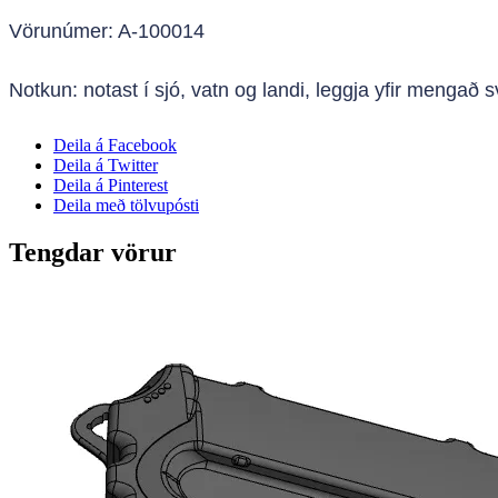
Vörunúmer: A-100014
Notkun: notast í sjó, vatn og landi, leggja yfir mengað 
Deila á Facebook
Deila á Twitter
Deila á Pinterest
Deila með tölvupósti
Tengdar vörur