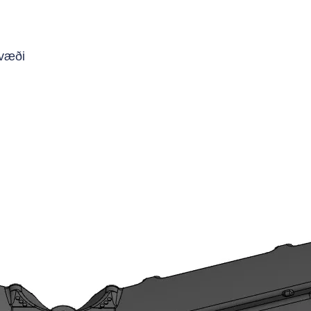
svæði