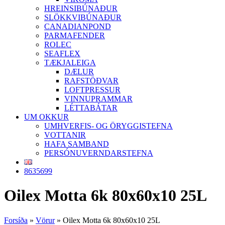
HREINSIBÚNAÐUR
SLÖKKVIBÚNAÐUR
CANADIANPOND
PARMAFENDER
ROLEC
SEAFLEX
TÆKJALEIGA
DÆLUR
RAFSTÖÐVAR
LOFTPRESSUR
VINNUPRAMMAR
LÉTTABÁTAR
UM OKKUR
UMHVERFIS- OG ÖRYGGISTEFNA
VOTTANIR
HAFA SAMBAND
PERSÓNUVERNDARSTEFNA
8635699
Oilex Motta 6k 80x60x10 25L
Forsíða
»
Vörur
»
Oilex Motta 6k 80x60x10 25L