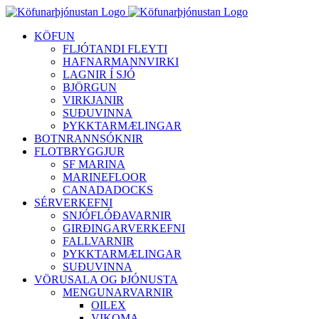
Skip
to
KÖFUN
content
FLJÓTANDI FLEYTI
HAFNARMANNVIRKI
LAGNIR Í SJÓ
BJÖRGUN
VIRKJANIR
SUÐUVINNA
ÞYKKTARMÆLINGAR
BOTNRANNSÓKNIR
FLOTBRYGGJUR
SF MARINA
MARINEFLOOR
CANADADOCKS
SÉRVERKEFNI
SNJÓFLÓÐAVARNIR
GIRÐINGARVERKEFNI
FALLVARNIR
ÞYKKTARMÆLINGAR
SUÐUVINNA
VÖRUSALA OG ÞJÓNUSTA
MENGUNARVARNIR
OILEX
VIKOMA