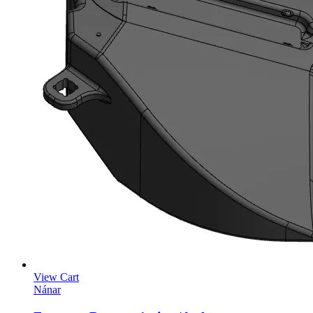
View Cart
Nánar