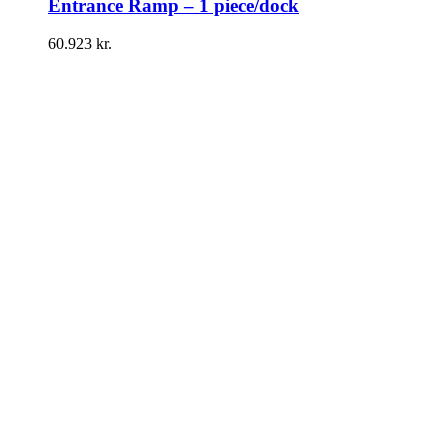
Entrance Ramp – 1 piece/dock
60.923
kr.