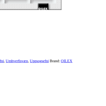
fni
,
Umhverfisvæn
,
Uppsogsefni
Brand:
OILEX