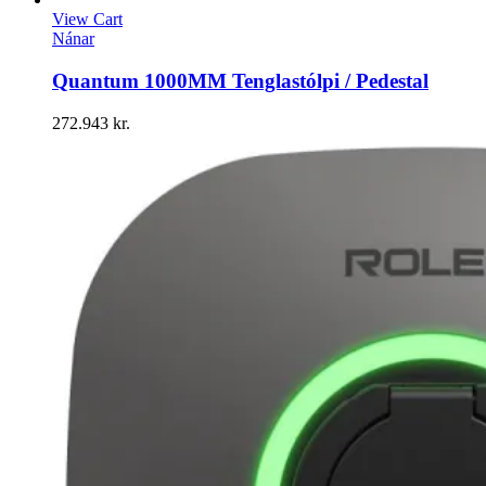
View Cart
Nánar
Quantum 1000MM Tenglastólpi / Pedestal
272.943
kr.