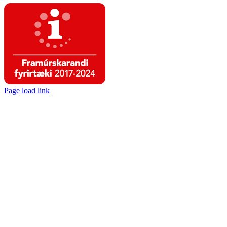
Page load link
Go
to
Top