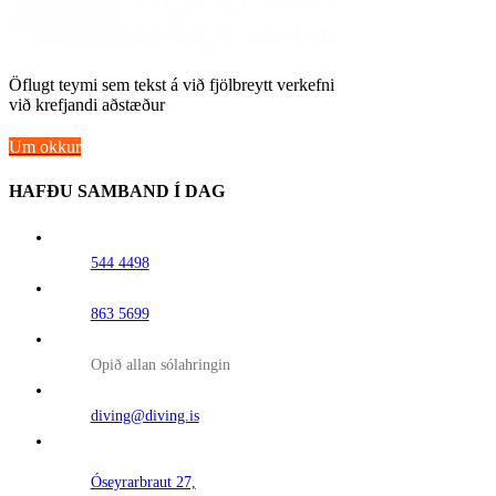
Öflugt teymi sem tekst á við fjölbreytt verkefni
við krefjandi aðstæður
Um okkur
HAFÐU SAMBAND Í DAG
544 4498
863 5699
Opið allan sólahringin
diving@diving.is
Óseyrarbraut 27,