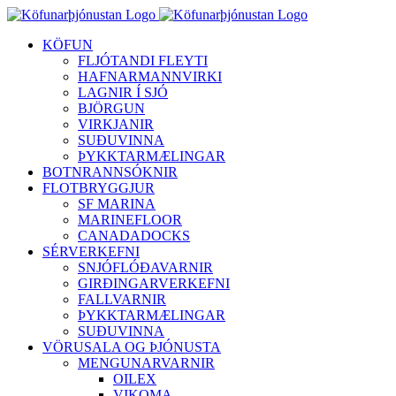
Skip
to
KÖFUN
content
FLJÓTANDI FLEYTI
HAFNARMANNVIRKI
LAGNIR Í SJÓ
BJÖRGUN
VIRKJANIR
SUÐUVINNA
ÞYKKTARMÆLINGAR
BOTNRANNSÓKNIR
FLOTBRYGGJUR
SF MARINA
MARINEFLOOR
CANADADOCKS
SÉRVERKEFNI
SNJÓFLÓÐAVARNIR
GIRÐINGARVERKEFNI
FALLVARNIR
ÞYKKTARMÆLINGAR
SUÐUVINNA
VÖRUSALA OG ÞJÓNUSTA
MENGUNARVARNIR
OILEX
VIKOMA