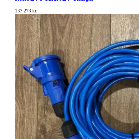
137.273
kr.