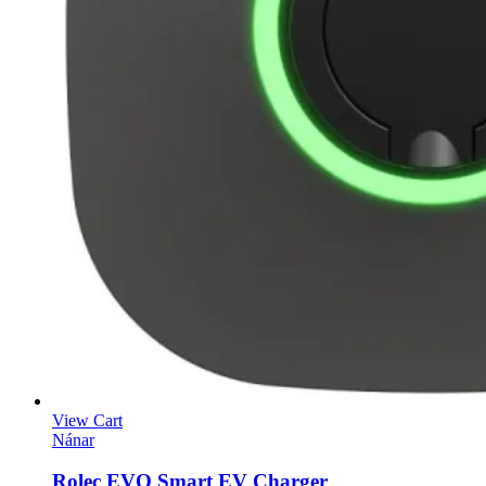
View Cart
Nánar
Rolec EVO Smart EV Charger