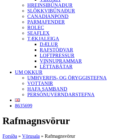
HREINSIBÚNAÐUR
SLÖKKVIBÚNAÐUR
CANADIANPOND
PARMAFENDER
ROLEC
SEAFLEX
TÆKJALEIGA
DÆLUR
RAFSTÖÐVAR
LOFTPRESSUR
VINNUPRAMMAR
LÉTTABÁTAR
UM OKKUR
UMHVERFIS- OG ÖRYGGISTEFNA
VOTTANIR
HAFA SAMBAND
PERSÓNUVERNDARSTEFNA
8635699
Rafmagnsvörur
Forsíða
»
Vörusala
»
Rafmagnsvörur