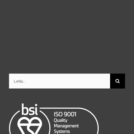
Search
for: