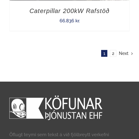
Caterpillar 200kW Rafstöð
66.836
kr.
1
2
Next
Öflugt teymi sem tekst á við fjölbreytt verkefni