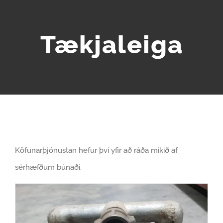
Tækjaleiga
Köfunarþjónustan hefur því yfir að ráða mikið af
sérhæfðum búnaði.