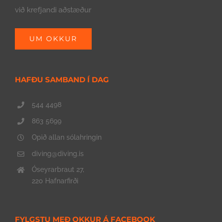
við krefjandi aðstæður
UM OKKUR
HAFÐU SAMBAND Í DAG
544 4498
863 5699
Opið allan sólahringin
diving@diving.is
Óseyrarbraut 27,
220 Hafnarfirði
FYLGSTU MEÐ OKKUR Á FACEBOOK