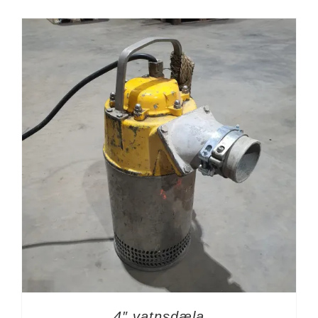
4″ vatnsdæla