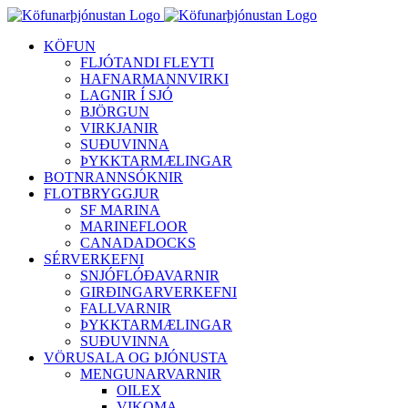
Skip
to
KÖFUN
content
FLJÓTANDI FLEYTI
HAFNARMANNVIRKI
LAGNIR Í SJÓ
BJÖRGUN
VIRKJANIR
SUÐUVINNA
ÞYKKTARMÆLINGAR
BOTNRANNSÓKNIR
FLOTBRYGGJUR
SF MARINA
MARINEFLOOR
CANADADOCKS
SÉRVERKEFNI
SNJÓFLÓÐAVARNIR
GIRÐINGARVERKEFNI
FALLVARNIR
ÞYKKTARMÆLINGAR
SUÐUVINNA
VÖRUSALA OG ÞJÓNUSTA
MENGUNARVARNIR
OILEX
VIKOMA