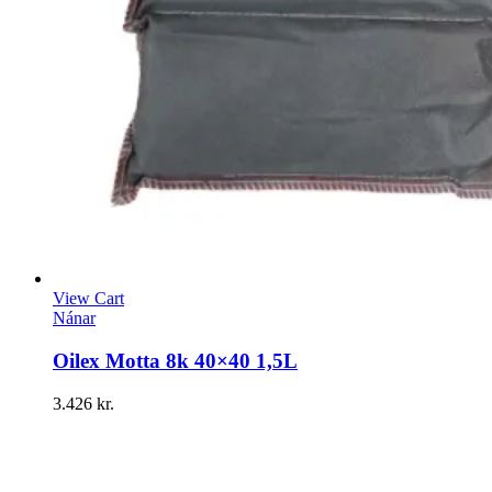
View Cart
Nánar
Oilex Motta 8k 40×40 1,5L
3.426
kr.