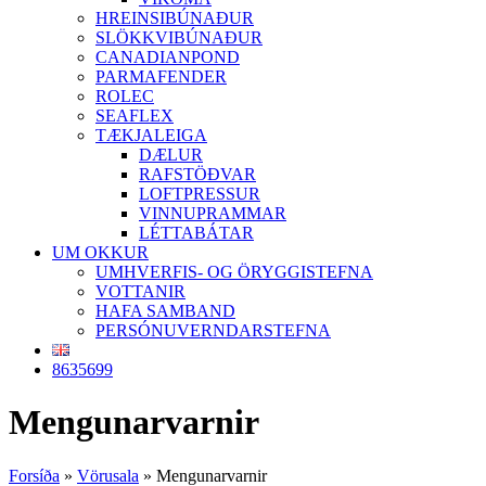
HREINSIBÚNAÐUR
SLÖKKVIBÚNAÐUR
CANADIANPOND
PARMAFENDER
ROLEC
SEAFLEX
TÆKJALEIGA
DÆLUR
RAFSTÖÐVAR
LOFTPRESSUR
VINNUPRAMMAR
LÉTTABÁTAR
UM OKKUR
UMHVERFIS- OG ÖRYGGISTEFNA
VOTTANIR
HAFA SAMBAND
PERSÓNUVERNDARSTEFNA
8635699
Mengunarvarnir
Forsíða
»
Vörusala
»
Mengunarvarnir