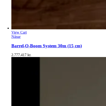
View Cart
Nánar
Barrel-O-Boom System 30m (15 cm)
2.777.417
kr.