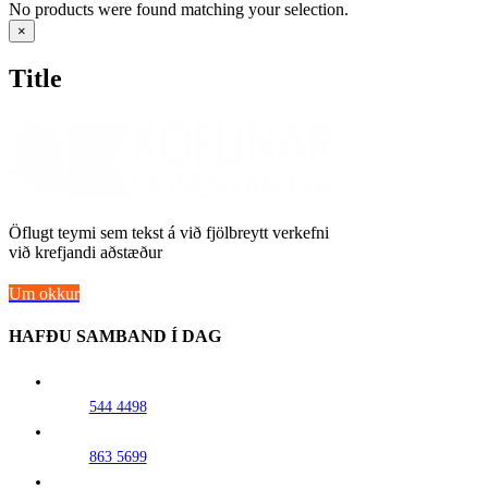
No products were found matching your selection.
Close
×
product
quick
Title
view
Öflugt teymi sem tekst á við fjölbreytt verkefni
við krefjandi aðstæður
Um okkur
HAFÐU SAMBAND Í DAG
544 4498
863 5699