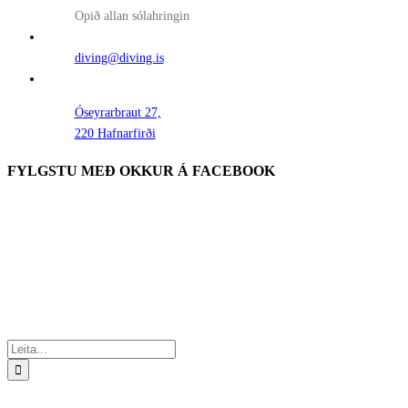
Opið allan sólahringin
diving@diving.is
Óseyrarbraut 27,
220 Hafnarfirði
FYLGSTU MEÐ OKKUR Á FACEBOOK
Search
for: