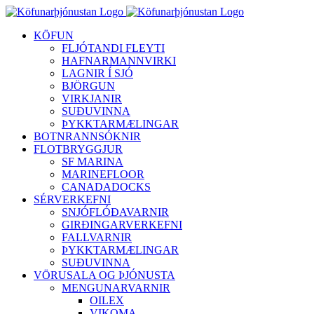
Skip
to
KÖFUN
content
FLJÓTANDI FLEYTI
HAFNARMANNVIRKI
LAGNIR Í SJÓ
BJÖRGUN
VIRKJANIR
SUÐUVINNA
ÞYKKTARMÆLINGAR
BOTNRANNSÓKNIR
FLOTBRYGGJUR
SF MARINA
MARINEFLOOR
CANADADOCKS
SÉRVERKEFNI
SNJÓFLÓÐAVARNIR
GIRÐINGARVERKEFNI
FALLVARNIR
ÞYKKTARMÆLINGAR
SUÐUVINNA
VÖRUSALA OG ÞJÓNUSTA
MENGUNARVARNIR
OILEX
VIKOMA