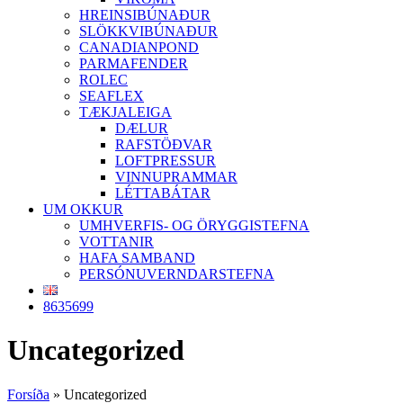
HREINSIBÚNAÐUR
SLÖKKVIBÚNAÐUR
CANADIANPOND
PARMAFENDER
ROLEC
SEAFLEX
TÆKJALEIGA
DÆLUR
RAFSTÖÐVAR
LOFTPRESSUR
VINNUPRAMMAR
LÉTTABÁTAR
UM OKKUR
UMHVERFIS- OG ÖRYGGISTEFNA
VOTTANIR
HAFA SAMBAND
PERSÓNUVERNDARSTEFNA
8635699
Uncategorized
Forsíða
»
Uncategorized