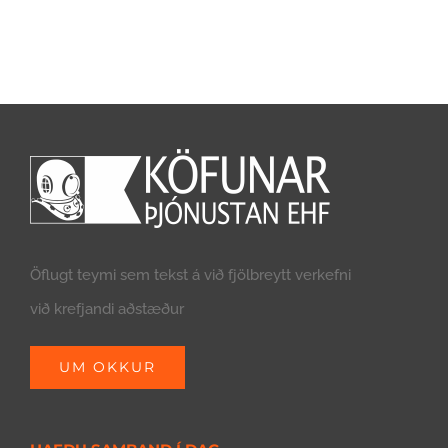
Öflugt teymi sem tekst á við fjölbreytt verkefni
við krefjandi aðstæður
UM OKKUR