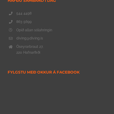
HAFÐU SAMBAND Í DAG
544 4498
863 5699
Opið allan sólahringin
diving@diving.is
Óseyrarbraut 27,
220 Hafnarfirði
FYLGSTU MEÐ OKKUR Á FACEBOOK