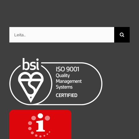
Search
for: