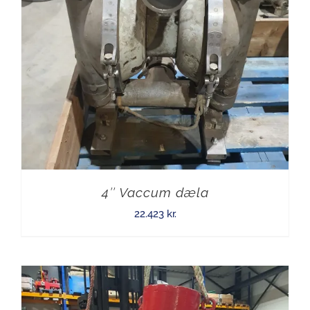
4″ Vaccum dæla
22.423
kr.