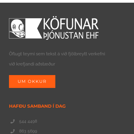
Öflugt teymi sem tekst á við fjölbreytt verkefni
við krefjandi aðstæður
UM OKKUR
HAFÐU SAMBAND Í DAG
544 4498
863 5699