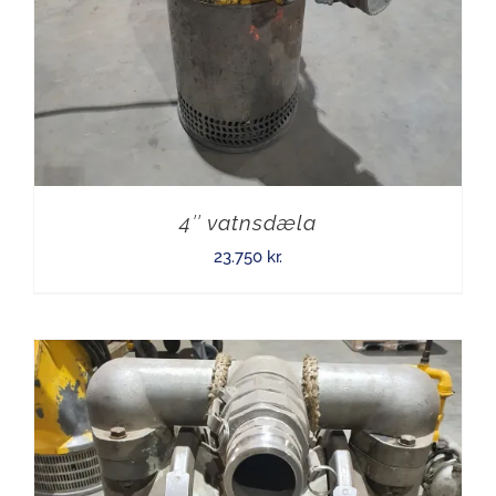
4″ vatnsdæla
23.750
kr.