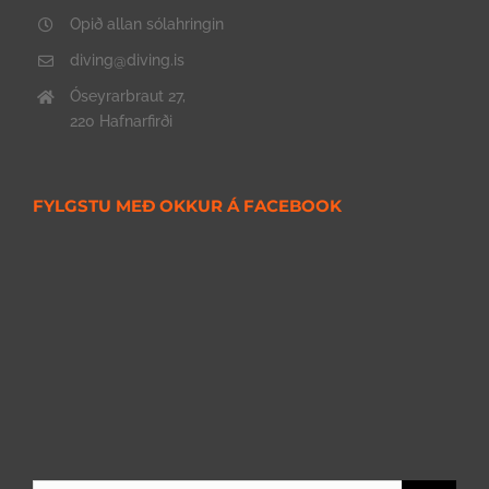
Opið allan sólahringin
diving@diving.is
Óseyrarbraut 27,
220 Hafnarfirði
FYLGSTU MEÐ OKKUR Á FACEBOOK