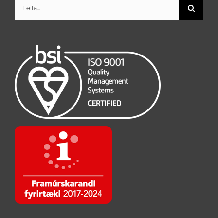
Search
for: