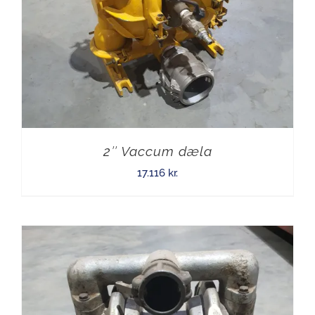
2″ Vaccum dæla
17.116
kr.